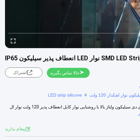
اشتراک
حالا تماس بگیرید
LED strip silicone
#
120 ولتضد آباز نوار ال ای دی سیلیکون پرتاب شده ولتاژ بالا ضد آب نوار ال ای دی سیلیکون ولتاژ بالا با روشنایی نوار کابل انعطاف پذیر 120 ولت نوار ال
پيغام بذاريد