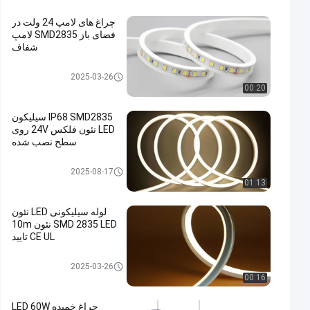
چراغ های لامپ 24 ولت در
فضای باز SMD2835 لامپ
شفاف
نوار LED انعطاف پذیر
2025-03-26
00:20
IP68 SMD2835 سیلیکون
LED نئون فلکس 24V روی
سطح نصب شده
چراغ سیم نیون سیلیکونی ال ای د
2025-08-17
ی
01:13
لوله سیلیکونی LED نئون
SMD 2835 LED نئون 10m
CE UL تایید
چراغ سیم نیون سیلیکونی ال ای د
2025-03-26
ی
00:16
چراغ خمیده LED 60W