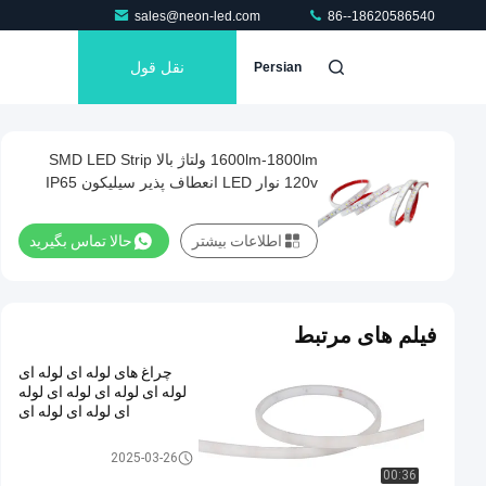
sales@neon-led.com
86--18620586540
نقل قول
Persian
1600lm-1800lm ولتاژ بالا SMD LED Strip
120v نوار LED انعطاف پذیر سیلیکون IP65
اطلاعات بیشتر
حالا تماس بگیرید
فیلم های مرتبط
چراغ های لوله ای لوله ای
لوله ای لوله ای لوله ای لوله
ای لوله ای لوله ای
نوار LED انعطاف پذیر
2025-03-26
00:36