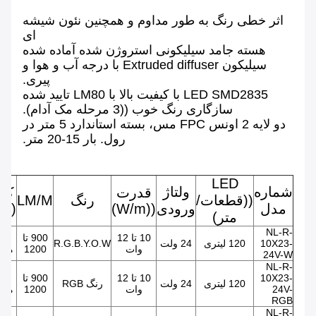
اثر خطی رنگ به طور مداوم و همچنین نئون شیشه
ای
هسته جامد سیلیکونی استروژن شده آماده شده
سیلیکون Extruded diffuser با درجه آب و هوا و
پیری.
LED SMD2835 با کیفیت بالا با LM80 تایید شده
سازگاری رنگ خوب ((3 مرحله مک آدام).
دو لایه 2 اونس FPC مس، بسته استاندارد 5 متر در
رول. بار 15-20 متر.
LED
شماره
ولتاژ
قدرت
کار
((قطعات/
رنگ
LM/M
مدل
ورودی
((W/m)
((lm/w)
متر)
NL-R-
10 تا 12
900 تا
10X23-
120 لیتری
24 ولت
R.G.B.Y.O.W
وات
1200
میل
24V-W
NL-R-
10X23-
10 تا 12
900 تا
120 لیتری
24 ولت
رنگ RGB
24V-
وات
1200
میل
RGB
NL-R-