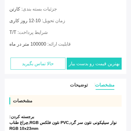
جزئیات بسته بندی:
کارتن
زمان تحویل:
10-12 روز کاری
شرایط پرداخت:
T/T
قابلیت ارائه:
100000 متر در ماه
بهترین قیمت رو بدست بیار
حالا تماس بگیرید
مشخصات
توضیحات
مشخصات
برجسته کردن:
نوار سیلیکونی نئون سر گرد,PVC نئون فلکس RGB,چراغ طناب
RGB 10x23mm