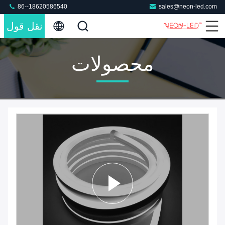
86--18620586540
sales@neon-led.com
نقل قول
محصولات