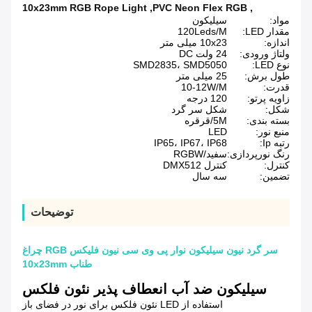
10x23mm RGB Rope Light
,
PVC Neon Flex RGB
,
مواد:
سیلیکون
مقدار LED:
120Leds/M
اندازه:
10x23 میلی متر
ولتاژ ورودی:
24 ولت DC
نوع LED:
SMD2835، SMD5050
طول برش:
25 میلی متر
قدرت:
10-12W/M
زاویه پرتو:
120 درجه
شکل:
شکل سر گرد
بسته بندی:
5M/قرقره
منبع نور:
LED
رتبه Ip:
IP65، IP67، IP68
رنگ نورپردازی:
سفید/RGBW
کنترل:
کنترل DMX512
تضمین:
سه سال
توضیحات
سر گرد نیون سیلیکون نوار پی وی سی نیون فلیکس RGB چراغ
طناب 10x23mm
سیلیکون ضد آب انعطاف پذیر نئون فلکس
استفاده از LED نئون فلکس برای نور در فضای باز